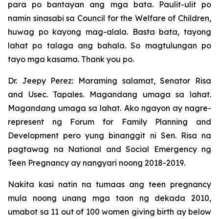
para po bantayan ang mga bata. Paulit-ulit po
namin sinasabi sa Council for the Welfare of Children,
huwag po kayong mag-alala. Basta bata, tayong
lahat po talaga ang bahala. So magtulungan po
tayo mga kasama. Thank you po.
Dr. Jeepy Perez: Maraming salamat, Senator Risa
and Usec. Tapales. Magandang umaga sa lahat.
Magandang umaga sa lahat. Ako ngayon ay nagre-
represent ng Forum for Family Planning and
Development pero yung binanggit ni Sen. Risa na
pagtawag na National and Social Emergency ng
Teen Pregnancy ay nangyari noong 2018-2019.
Nakita kasi natin na tumaas ang teen pregnancy
mula noong unang mga taon ng dekada 2010,
umabot sa 11 out of 100 women giving birth ay below