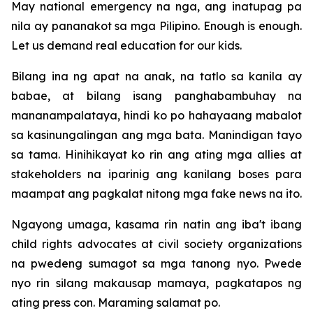
May national emergency na nga, ang inatupag pa
nila ay pananakot sa mga Pilipino. Enough is enough.
Let us demand real education for our kids.
Bilang ina ng apat na anak, na tatlo sa kanila ay
babae, at bilang isang panghabambuhay na
mananampalataya, hindi ko po hahayaang mabalot
sa kasinungalingan ang mga bata. Manindigan tayo
sa tama. Hinihikayat ko rin ang ating mga allies at
stakeholders na iparinig ang kanilang boses para
maampat ang pagkalat nitong mga fake news na ito.
Ngayong umaga, kasama rin natin ang iba't ibang
child rights advocates at civil society organizations
na pwedeng sumagot sa mga tanong nyo. Pwede
nyo rin silang makausap mamaya, pagkatapos ng
ating press con. Maraming salamat po.