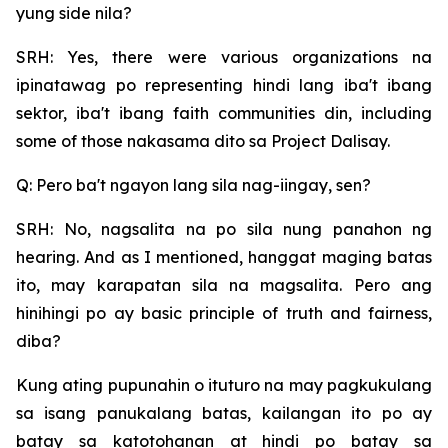
yung side nila?
SRH: Yes, there were various organizations na
ipinatawag po representing hindi lang iba't ibang
sektor, iba't ibang faith communities din, including
some of those nakasama dito sa Project Dalisay.
Q: Pero ba't ngayon lang sila nag-iingay, sen?
SRH: No, nagsalita na po sila nung panahon ng
hearing. And as I mentioned, hanggat maging batas
ito, may karapatan sila na magsalita. Pero ang
hinihingi po ay basic principle of truth and fairness,
diba?
Kung ating pupunahin o ituturo na may pagkukulang
sa isang panukalang batas, kailangan ito po ay
batay sa katotohanan at hindi po batay sa