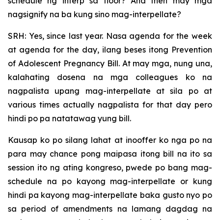
schedule ng interp sa floor? And then may mga
nagsignify na ba kung sino mag-interpellate?
SRH: Yes, since last year. Nasa agenda for the week
at agenda for the day, ilang beses itong Prevention
of Adolescent Pregnancy Bill. At may mga, nung una,
kalahating dosena na mga colleagues ko na
nagpalista upang mag-interpellate at sila po at
various times actually nagpalista for that day pero
hindi po pa natatawag yung bill.
Kausap ko po silang lahat at inooffer ko nga po na
para may chance pong maipasa itong bill na ito sa
session ito ng ating kongreso, pwede po bang mag-
schedule na po kayong mag-interpellate or kung
hindi pa kayong mag-interpellate baka gusto nyo po
sa period of amendments na lamang dagdag na