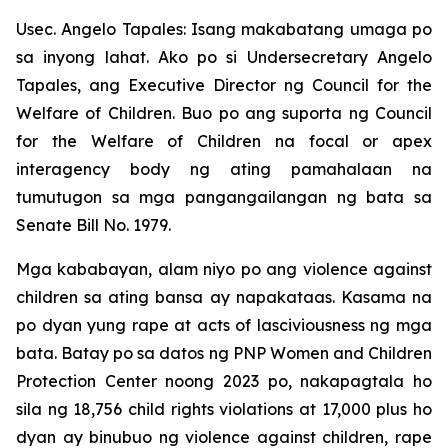
Usec. Angelo Tapales: Isang makabatang umaga po
sa inyong lahat. Ako po si Undersecretary Angelo
Tapales, ang Executive Director ng Council for the
Welfare of Children. Buo po ang suporta ng Council
for the Welfare of Children na focal or apex
interagency body ng ating pamahalaan na
tumutugon sa mga pangangailangan ng bata sa
Senate Bill No. 1979.
Mga kababayan, alam niyo po ang violence against
children sa ating bansa ay napakataas. Kasama na
po dyan yung rape at acts of lasciviousness ng mga
bata. Batay po sa datos ng PNP Women and Children
Protection Center noong 2023 po, nakapagtala ho
sila ng 18,756 child rights violations at 17,000 plus ho
dyan ay binubuo ng violence against children, rape