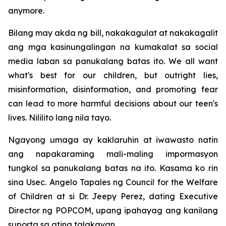
anymore.
Bilang may akda ng bill, nakakagulat at nakakagalit
ang mga kasinungalingan na kumakalat sa social
media laban sa panukalang batas ito. We all want
what's best for our children, but outright lies,
misinformation, disinformation, and promoting fear
can lead to more harmful decisions about our teen's
lives. Nililito lang nila tayo.
Ngayong umaga ay kaklaruhin at iwawasto natin
ang napakaraming mali-maling impormasyon
tungkol sa panukalang batas na ito. Kasama ko rin
sina Usec. Angelo Tapales ng Council for the Welfare
of Children at si Dr. Jeepy Perez, dating Executive
Director ng POPCOM, upang ipahayag ang kanilang
suporta sa ating talakayan.