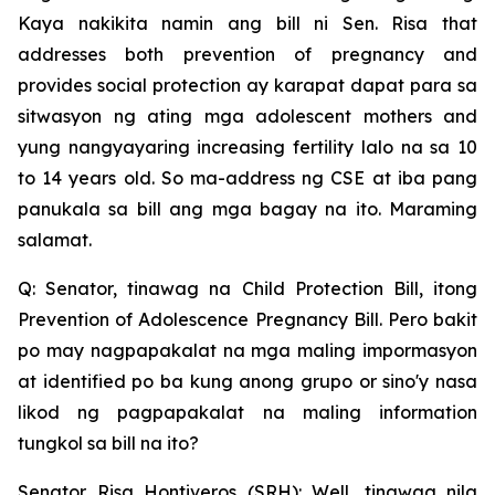
Kaya nakikita namin ang bill ni Sen. Risa that
addresses both prevention of pregnancy and
provides social protection ay karapat dapat para sa
sitwasyon ng ating mga adolescent mothers and
yung nangyayaring increasing fertility lalo na sa 10
to 14 years old. So ma-address ng CSE at iba pang
panukala sa bill ang mga bagay na ito. Maraming
salamat.
Q: Senator, tinawag na Child Protection Bill, itong
Prevention of Adolescence Pregnancy Bill. Pero bakit
po may nagpapakalat na mga maling impormasyon
at identified po ba kung anong grupo or sino'y nasa
likod ng pagpapakalat na maling information
tungkol sa bill na ito?
Senator Risa Hontiveros (SRH): Well, tinawag nila