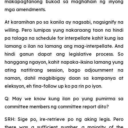
makapagtanong bukod sa maghahain ng inyong
mga amendments.
At karamihan po sa kanila ay nagsabi, nagsignify na
willing. Pero lumipas yung nakaraang taon na hindi
pa talaga na schedule for interpellate kahit kung isa
lamang o ilan na lamang ang mag-interpellate. And
hindi ganun dapat ang legislative process. So
hanggang ngayon, kahit napaka-iksina lamang yung
ating natitirang session, bago adjournment na
naman, dahil magbibigay daan sa kampanya at
eleksyon, eh fina-follow up ko pa rin po iyon.
Q: May we know kung ilan po yung pumirma sa
committee members ng committee report dito?
SRH: Sige po, ire-retrieve po ng aking legis. Pero
there was a sufficient number, a majority of the