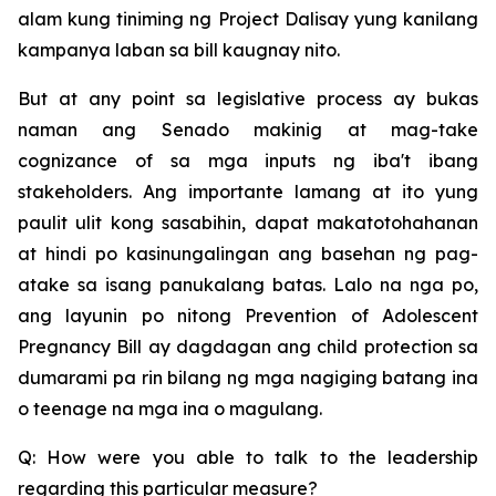
alam kung tiniming ng Project Dalisay yung kanilang
kampanya laban sa bill kaugnay nito.
But at any point sa legislative process ay bukas
naman ang Senado makinig at mag-take
cognizance of sa mga inputs ng iba't ibang
stakeholders. Ang importante lamang at ito yung
paulit ulit kong sasabihin, dapat makatotohahanan
at hindi po kasinungalingan ang basehan ng pag-
atake sa isang panukalang batas. Lalo na nga po,
ang layunin po nitong Prevention of Adolescent
Pregnancy Bill ay dagdagan ang child protection sa
dumarami pa rin bilang ng mga nagiging batang ina
o teenage na mga ina o magulang.
Q: How were you able to talk to the leadership
regarding this particular measure?