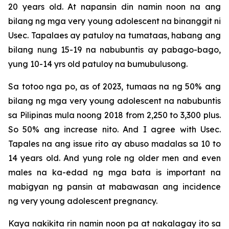
20 years old. At napansin din namin noon na ang
bilang ng mga very young adolescent na binanggit ni
Usec. Tapalaes ay patuloy na tumataas, habang ang
bilang nung 15-19 na nabubuntis ay pabago-bago,
yung 10-14 yrs old patuloy na bumubulusong.
Sa totoo nga po, as of 2023, tumaas na ng 50% ang
bilang ng mga very young adolescent na nabubuntis
sa Pilipinas mula noong 2018 from 2,250 to 3,300 plus.
So 50% ang increase nito. And I agree with Usec.
Tapales na ang issue rito ay abuso madalas sa 10 to
14 years old. And yung role ng older men and even
males na ka-edad ng mga bata is important na
mabigyan ng pansin at mabawasan ang incidence
ng very young adolescent pregnancy.
Kaya nakikita rin namin noon pa at nakalagay ito sa