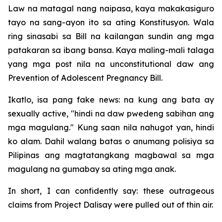
Law na matagal nang naipasa, kaya makakasiguro
tayo na sang-ayon ito sa ating Konstitusyon. Wala
ring sinasabi sa Bill na kailangan sundin ang mga
patakaran sa ibang bansa. Kaya maling-mali talaga
yang mga post nila na unconstitutional daw ang
Prevention of Adolescent Pregnancy Bill.
Ikatlo, isa pang fake news: na kung ang bata ay
sexually active, "hindi na daw pwedeng sabihan ang
mga magulang." Kung saan nila nahugot yan, hindi
ko alam. Dahil walang batas o anumang polisiya sa
Pilipinas ang magtatangkang magbawal sa mga
magulang na gumabay sa ating mga anak.
In short, I can confidently say: these outrageous
claims from Project Dalisay were pulled out of thin air.